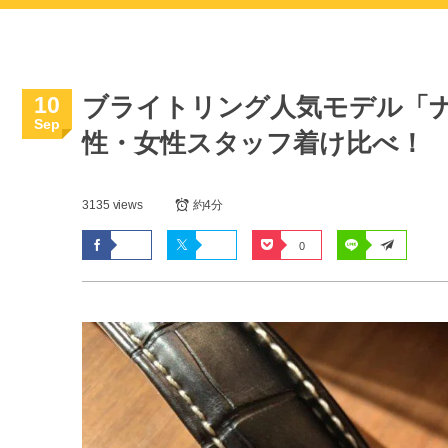
10
ブライトリング人気モデル「ナビ
Sep
性・女性スタッフ着け比べ！
3135 views
約4分
0