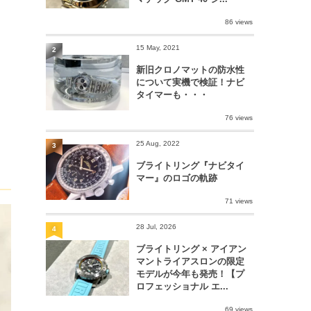
86 views
15 May, 2021
2
新旧クロノマットの防水性
について実機で検証！ナビ
タイマーも・・・
76 views
25 Aug, 2022
3
ブライトリング『ナビタイ
マー』のロゴの軌跡
71 views
28 Jul, 2026
4
ブライトリング × アイアン
マントライアスロンの限定
モデルが今年も発売！【プ
ロフェッショナル エ...
69 views