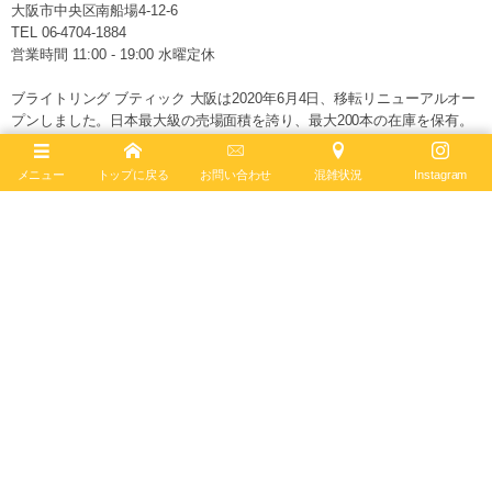
大阪市中央区南船場4-12-6
TEL
06-4704-1884
営業時間 11:00 - 19:00 水曜定休
ブライトリング ブティック 大阪は2020年6月4日、移転リニューアルオー
プンしました。日本最大級の売場面積を誇り、最大200本の在庫を保有。
最新コンセプトによる店内で、知識と情熱を兼ね備えたブライトリング・
セールスマスターがお客様をお迎えします。
メニュー
トップに戻る
お問い合わせ
混雑状況
Instagram
ブライトリング公式サイト
Follow :
最新記事
2026年8月7日
ナビタイマー オートマチック GMT 41
A32310211G1A1 ― 伝統のパイロットウォッチ
に...