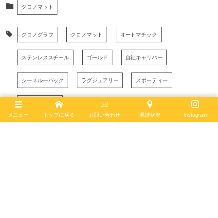
クロノマット
クロノグラフ
クロノマット
オートマチック
ステンレススチール
ゴールド
自社キャリバー
シースルーバック
ラグジュアリー
スポーティー
ブライトリング
メニュー
トップに戻る
お問い合わせ
混雑状況
Instagram
August
2
,
2022
ブライトリング ブティック 大阪
BREITLING BOUTIQUE OSAKA