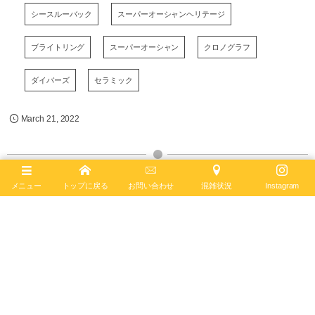
シースルーバック
スーパーオーシャンヘリテージ
ブライトリング
スーパーオーシャン
クロノグラフ
ダイバーズ
セラミック
March
21
,
2022
メニュー
トップに戻る
お問い合わせ
混雑状況
Instagram
ブライトリング ブティック 大阪
BREITLING BOUTIQUE OSAKA
〒542-0085
大阪市中央区南船場4-12-6
TEL
06-4704-1884