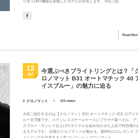
り添うGMT機能を搭載したモデルが存在します。今回ご紹...
Read Mor
12
今選ぶべきブライトリングとは？「
Jul
ロノマット B31 オートマチック 40 
イスブルー」の魅力に迫る
クロノマット
315 views
今回ご紹介するのは【クロノマット B31 オートマチック 40】のアイ
ルー文字盤です。ステンレススチールケースにプラチナ製ベゼル、ア
スブルー・サンレイ仕上げのダイヤルを組み合わせた上品で特別感の
るモデルです。 伝統のクロノマットが魅せる、新時代のエレガンス 
イトリングを代表する人気コレクション クロノマット...