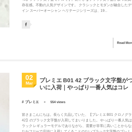
存在感。不動の人気デザインです。 クラシックとモダンが融合したデ
イン スーパーオーシャン ヘリテージシリーズは、19...
Read Mor
02
プレミエ B01 42 ブラック文字盤が
Mar
いに入荷｜やっぱり一番人気はコレ
プレミエ
554 views
皆さまこんにちは。長らく欠品していた、【プレミエ B01 クロノグラ
42】のブラック文字盤が入荷してまいりました。 やっぱり一番人気
ラック レギュラーモデルでありながら、需要が非常に高いことからな
なかフリーで店頭に入荷してくることのないブラック文字盤のプレミ