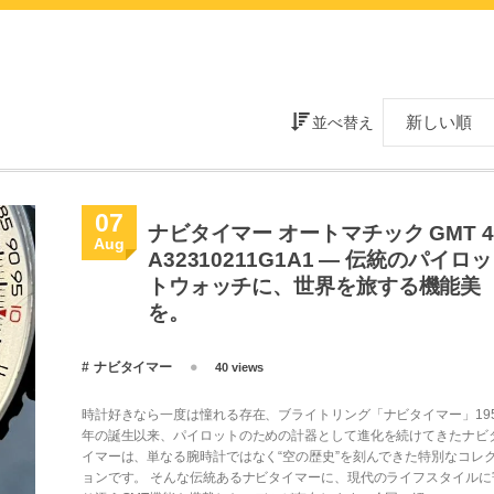
並べ替え
07
ナビタイマー オートマチック GMT 4
Aug
A32310211G1A1 ― 伝統のパイロッ
トウォッチに、世界を旅する機能美
を。
ナビタイマー
40 views
時計好きなら一度は憧れる存在、ブライトリング「ナビタイマー」195
年の誕生以来、パイロットのための計器として進化を続けてきたナビ
イマーは、単なる腕時計ではなく“空の歴史”を刻んできた特別なコレ
ョンです。 そんな伝統あるナビタイマーに、現代のライフスタイルに