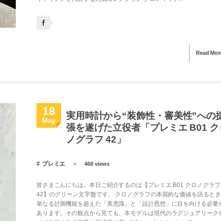
Read Mor
18
実用時計から“装飾性・審美性”への
May
張を遂げた立役者「プレミエ B01 ク
ノグラフ 42」
プレミエ
468 views
皆さまこんにちは。本日ご紹介するのは【プレミエ B01 クロノグラフ
42】のグリーン文字盤です。 クロノグラフの本質的な価値を語ると
単なる計測機能を超えた「美意識」と「設計思想」に目を向ける必要
あります。その観点から見ても、本モデルは現代のラグジュアリーク