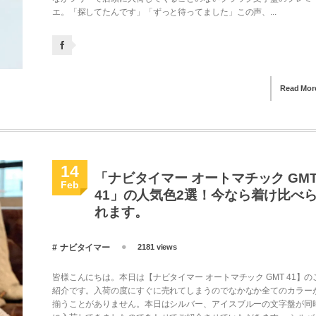
エ。「探してたんです」「ずっと待ってました」この声、...
Read Mor
14
「ナビタイマー オートマチック GM
Feb
41」の人気色2選！今なら着け比べ
れます。
ナビタイマー
2181 views
皆様こんにちは。本日は【ナビタイマー オートマチック GMT 41】の
紹介です。入荷の度にすぐに売れてしまうのでなかなか全てのカラー
揃うことがありません。本日はシルバー、アイスブルーの文字盤が同