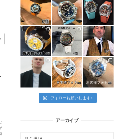
e
T
ら
フォローお願いします♪
アーカイブ
ご
が
時