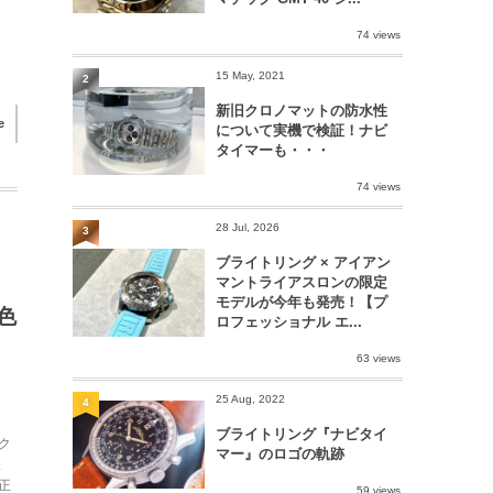
74 views
15 May, 2021
2
新旧クロノマットの防水性
e
について実機で検証！ナビ
タイマーも・・・
74 views
28 Jul, 2026
3
ブライトリング × アイアン
マントライアスロンの限定
モデルが今年も発売！【プ
色
ロフェッショナル エ...
63 views
25 Aug, 2022
4
ブライトリング『ナビタイ
ク
マー』のロゴの軌跡
ま
正
59 views