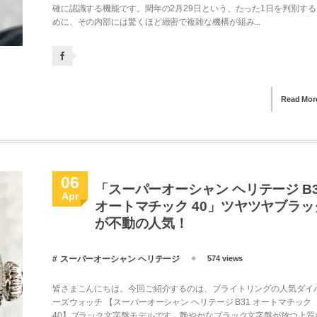
確に認識する機能です。閏年の2月29日という、たった1日を判別する
めに、その内部には驚くほど緻密で複雑な機構が組み...
Read Mor
06
「スーパーオーシャン ヘリテージ B3
Apr
オートマチック 40」ツヤツヤブラッ
が不動の人気！
スーパーオーシャン ヘリテージ
574 views
皆さまこんにちは。今回ご紹介するのは、ブライトリングの人気ダイ
ーズウォッチ 【スーパーオーシャン ヘリテージ B31 オートマチック
40】ブラック文字盤モデルです。艶やかなブラック文字盤が放つ上質