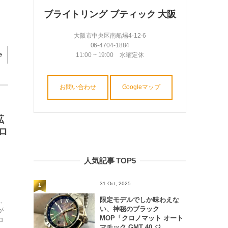
ブライトリング ブティック 大阪
大阪市中央区南船場4-12-6
06-4704-1884
11:00 ~ 19:00 水曜定休
e
お問い合わせ
Googleマップ
拡
ロ
人気記事 TOP5
31 Oct, 2025
1
限定モデルでしか味わえな
き、
い、神秘のブラック
が
MOP「クロノマット オート
ロ
マチック GMT 40 ジ...