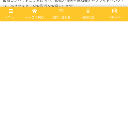
最新コンセプトによる店内で、知識と情熱を兼ね備えたブライトリング・
セールスマスターがお客様をお迎えします。
ブライトリング公式サイト
メニュー
トップに戻る
お問い合わせ
混雑状況
Instagram
Follow :
最新記事
2026年8月7日
ナビタイマー オートマチック GMT 41
A32310211G1A1 ― 伝統のパイロットウォッチ
に...
ナビタイマー
2026年7月28日
ブライトリング × アイアンマントライアスロンの
限定モデルが今年も発売！【プロフェッショナル
エンデュ...