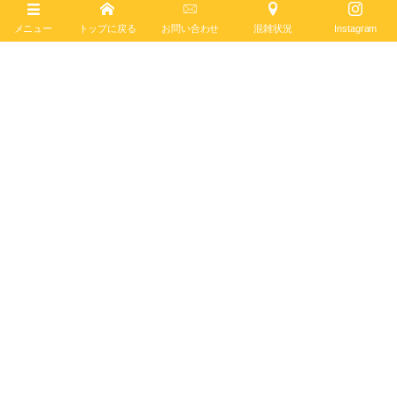
メニュー
トップに戻る
お問い合わせ
混雑状況
Instagram
フォローお願いします♪
プレミエ
自社キャリバー
シースルーバック
クラシカル
ビジネス
グリーン文字盤
ブライトリング
クロノグラフ
プレミエ
オートマチック
ステンレススチール
シンプル
May
18
,
2026