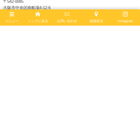
〒542-0085
大阪市中央区南船場4-12-6
TEL
06-4704-1884
営業時間 11:00 - 19:00 水曜定休
メニュー
トップに戻る
お問い合わせ
混雑状況
Instagram
ブライトリング ブティック 大阪は2020年6月4日、移転リニューアルオー
プンしました。日本最大級の売場面積を誇り、最大200本の在庫を保有。
最新コンセプトによる店内で、知識と情熱を兼ね備えたブライトリング・
セールスマスターがお客様をお迎えします。
ブライトリング公式サイト
Follow :
最新記事
2026年8月10日
爽やかなヴィンテージの魂を現代に。ブライトリン
グ トップタイム B31 ホワイト文字盤