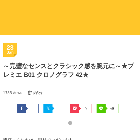
23
Jan
～完璧なセンスとクラシック感を腕元に～★プ
レミエ B01 クロノグラフ 42★
1785 views
約3分
0