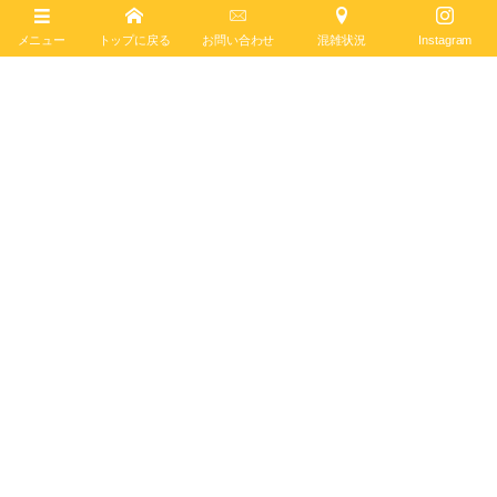
ブライトリング ブティック 大阪
BREITLING BOUTIQUE OSAKA
メニュー
トップに戻る
お問い合わせ
混雑状況
Instagram
〒542-0085
大阪市中央区南船場4-12-6
TEL
06-4704-1884
営業時間 11:00 - 19:00 水曜定休
ブライトリング ブティック 大阪は2020年6月4日、移転リニューアルオー
プンしました。日本最大級の売場面積を誇り、最大200本の在庫を保有。
最新コンセプトによる店内で、知識と情熱を兼ね備えたブライトリング・
セールスマスターがお客様をお迎えします。
ブライトリング公式サイト
Follow :