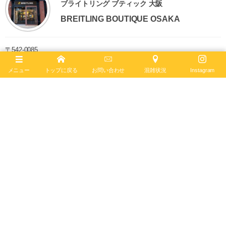
ブライトリング ブティック 大阪
BREITLING BOUTIQUE OSAKA
〒542-0085
大阪市中央区南船場4-12-6
TEL
06-4704-1884
メニュー
トップに戻る
お問い合わせ
混雑状況
Instagram
営業時間 11:00 - 19:00 水曜定休
ブライトリング ブティック 大阪は2020年6月4日、移転リニューアルオー
プンしました。日本最大級の売場面積を誇り、最大200本の在庫を保有。
最新コンセプトによる店内で、知識と情熱を兼ね備えたブライトリング・
セールスマスターがお客様をお迎えします。
ブライトリング公式サイト
Follow :