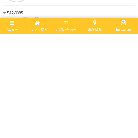
〒542-0085
大阪市中央区南船場4-12-6
TEL
06-4704-1884
メニュー
トップに戻る
お問い合わせ
混雑状況
Instagram
営業時間 11:00 - 19:00 水曜定休
ブライトリング ブティック 大阪は2020年6月4日、移転リニューアルオー
プンしました。日本最大級の売場面積を誇り、最大200本の在庫を保有。
最新コンセプトによる店内で、知識と情熱を兼ね備えたブライトリング・
セールスマスターがお客様をお迎えします。
ブライトリング公式サイト
Follow :
最新記事
2026年8月7日