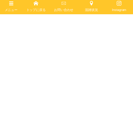
メニュー
トップに戻る
お問い合わせ
混雑状況
Instagram
ブライトリング
クロノグラフ
オートマチック
ステンレススチール
自社キャリバー
シースルーバック
June
23
,
2023
ブライトリング ブティック 大阪
BREITLING BOUTIQUE OSAKA
〒542-0085
大阪市中央区南船場4-12-6
TEL
06-4704-1884
営業時間 11:00 - 19:00 水曜定休