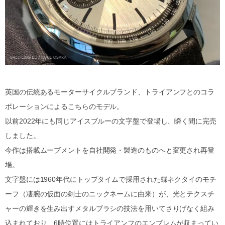
英国の伝統あるモーターサイクルブランド、トライアンフとのコラ
ボレーションによるこちらのモデル。
以前2022年にも同じアイスブルーの文字盤で登場し、瞬く間に完売
しました。
今作は搭載ムーブメントを自社開発・製造のものへと変更され再登
場。
文字盤には1960年代にトップタイムで採用された蝶ネクタイのモチ
ーフ（凄腕の仮面の剣士のニックネームに由来）が、光とテクスチ
ャーの輝きを生み出すメタルブラシの技法を用いてさりげなく組み
込まれており、6時位置にはトライアンフのエンブレムが収まってい