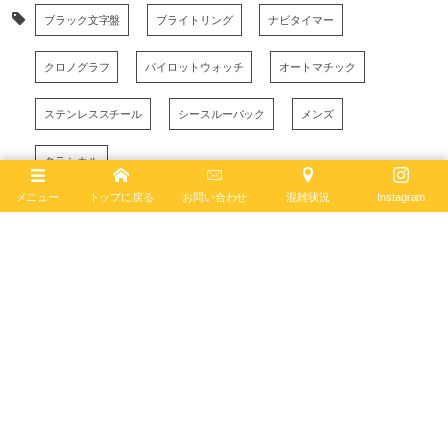
ブラック文字盤
ブライトリング
ナビタイマー
クロノグラフ
パイロットウォッチ
オートマチック
ステンレススチール
シースルーバック
メンズ
クラシカル
メニュー
トップに戻る
お問い合わせ
混雑状況
Instagram
November
22
,
2022
ブライトリング ブティック 大阪
BREITLING BOUTIQUE OSAKA
〒542-0085