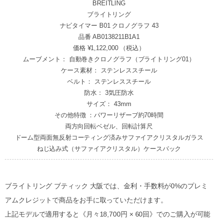
BREITLING
ブライトリング
ナビタイマー B01 クロノグラフ 43
品番 AB0138211B1A1
価格 ¥1,122,000 （税込）
ムーブメント： 自動巻きクロノグラフ（ブライトリング01）
ケース素材： ステンレススチール
ベルト： ステンレススチール
防水： 3気圧防水
サイズ： 43mm
その他特徴 ：パワーリザーブ約70時間
両方向回転ベゼル、回転計算尺
ドーム型両面無反射コーティング済みサファイアクリスタルガラス
ねじ込み式（サファイアクリスタル）ケースバック
ブライトリング ブティック 大阪では、金利・手数料が0%のプレミ
アムクレジットで商品をお手に取っていただけます。
上記モデルで適用すると《月々18,700円 × 60回》でのご購入が可能