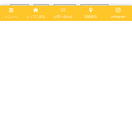
シンプル
メンズ
カジュアル
ブライトリング
メニュー
トップに戻る
お問い合わせ
混雑状況
Instagram
スーパーオーシャン
ダイバーズ
セラミック
オートマチック
ステンレススチール
July
31
,
2022
ブライトリング ブティック 大阪
BREITLING BOUTIQUE OSAKA
〒542-0085
大阪市中央区南船場4-12-6
TEL
06-4704-1884