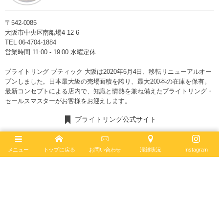
〒542-0085
大阪市中央区南船場4-12-6
TEL
06-4704-1884
営業時間 11:00 - 19:00 水曜定休
ブライトリング ブティック 大阪は2020年6月4日、移転リニューアルオー
プンしました。日本最大級の売場面積を誇り、最大200本の在庫を保有。
最新コンセプトによる店内で、知識と情熱を兼ね備えたブライトリング・
セールスマスターがお客様をお迎えします。
ブライトリング公式サイト
Follow :
メニュー
トップに戻る
お問い合わせ
混雑状況
Instagram
最新記事
2026年8月7日