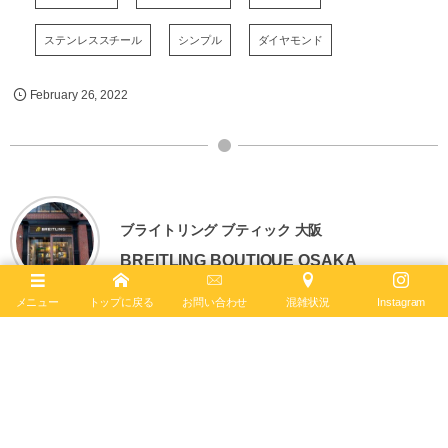
ステンレススチール
シンプル
ダイヤモンド
February
26
,
2022
ブライトリング ブティック 大阪
BREITLING BOUTIQUE OSAKA
メニュー
トップに戻る
お問い合わせ
混雑状況
Instagram
〒542-0085
大阪市中央区南船場4-12-6
TEL
06-4704-1884
営業時間 11:00 - 19:00 水曜定休
ブライトリング ブティック 大阪は2020年6月4日、移転リニューアルオー
プンしました。日本最大級の売場面積を誇り、最大200本の在庫を保有。