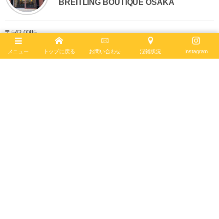
BREITLING BOUTIQUE OSAKA
〒542-0085
大阪市中央区南船場4-12-6
TEL
06-4704-1884
メニュー
トップに戻る
お問い合わせ
混雑状況
Instagram
営業時間 11:00 - 19:00 水曜定休
ブライトリング ブティック 大阪は2020年6月4日、移転リニューアルオー
プンしました。日本最大級の売場面積を誇り、最大200本の在庫を保有。
最新コンセプトによる店内で、知識と情熱を兼ね備えたブライトリング・
セールスマスターがお客様をお迎えします。
ブライトリング公式サイト
Follow :
最新記事