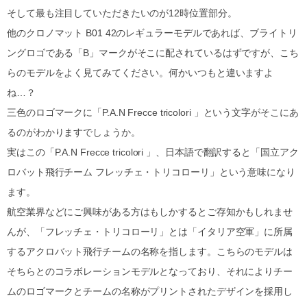
そして最も注目していただきたいのが12時位置部分。
他のクロノマット B01 42のレギュラーモデルであれば、ブライトリ
ングロゴである「B」マークがそこに配されているはずですが、こち
らのモデルをよく見てみてください。何かいつもと違いますよ
ね…？
三色のロゴマークに「P.A.N Frecce tricolori 」という文字がそこにあ
るのがわかりますでしょうか。
実はこの「P.A.N Frecce tricolori 」、日本語で翻訳すると「国立アク
ロバット飛行チーム フレッチェ・トリコローリ」という意味になり
ます。
航空業界などにご興味がある方はもしかするとご存知かもしれませ
んが、「フレッチェ・トリコローリ」とは「イタリア空軍」に所属
するアクロバット飛行チームの名称を指します。こちらのモデルは
そちらとのコラボレーションモデルとなっており、それによりチー
ムのロゴマークとチームの名称がプリントされたデザインを採用し