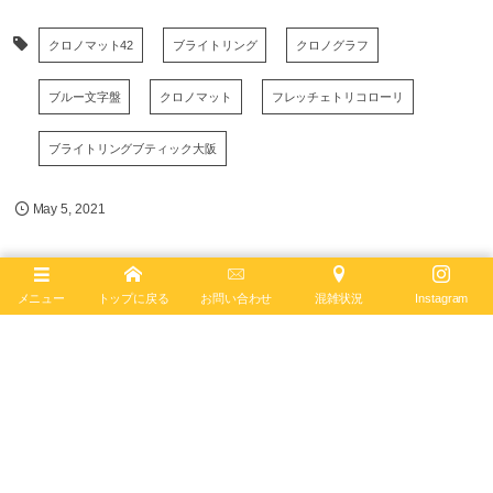
クロノマット42
ブライトリング
クロノグラフ
ブルー文字盤
クロノマット
フレッチェトリコローリ
ブライトリングブティック大阪
May
5
,
2021
メニュー
トップに戻る
お問い合わせ
混雑状況
Instagram
ブライトリング ブティック 大阪
BREITLING BOUTIQUE OSAKA
〒542-0085
大阪市中央区南船場4-12-6