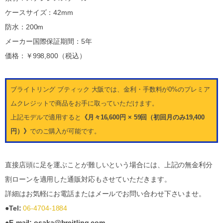
ケースサイズ：42mm
防水：200m
メーカー国際保証期間：5年
価格：￥998,800（税込）
ブライトリング ブティック 大阪では、金利・手数料が0%のプレミア
ムクレジットで商品をお手に取っていただけます。
上記モデルで適用すると
《月々16,600円 × 59回（初回月のみ19,400
円）》
でのご購入が可能です。
直接店頭に足を運ぶことが難しいという場合には、上記の無金利分
割ローンを適用した通販対応もさせていただきます。
詳細はお気軽にお電話またはメールでお問い合わせ下さいませ。
●Tel:
06-4704-1884
●E-mail: osaka@breitling.com