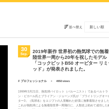
並べ替え
30
2019年新作 世界初の熱気球での無着
Sep.
陸世界一周から20年を祝したモデル
「コックピットB50 オービター リミ
ッド」が発表されました。
プロフェッショナル
4950 views
1999年3月21日、熱気球パイロット（バルーニスト）であるベルトラ
ン・ピカール氏とブライアン・ジョーンズ氏が「ブライトリングオー
ター3」（気球名）をエジプトの人里離れた砂漠に無事着陸させまし
これが熱気球による無着陸世界一周飛行に、人類史上初めて成功した