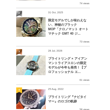
74 views
31 Oct, 2025
2
限定モデルでしか味わえな
い、神秘のブラック
MOP「クロノマット オート
マチック GMT 40 ジ...
73 views
28 Jul, 2026
3
ブライトリング × アイアン
マントライアスロンの限定
モデルが今年も発売！【プ
ロフェッショナル エ...
61 views
25 Aug, 2022
4
ブライトリング『ナビタイ
マー』のロゴの軌跡
58 views