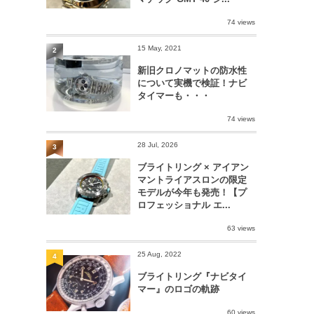
74 views
15 May, 2021
2
新旧クロノマットの防水性
について実機で検証！ナビ
タイマーも・・・
74 views
28 Jul, 2026
3
ブライトリング × アイアン
マントライアスロンの限定
モデルが今年も発売！【プ
ロフェッショナル エ...
63 views
25 Aug, 2022
4
ブライトリング『ナビタイ
マー』のロゴの軌跡
60 views