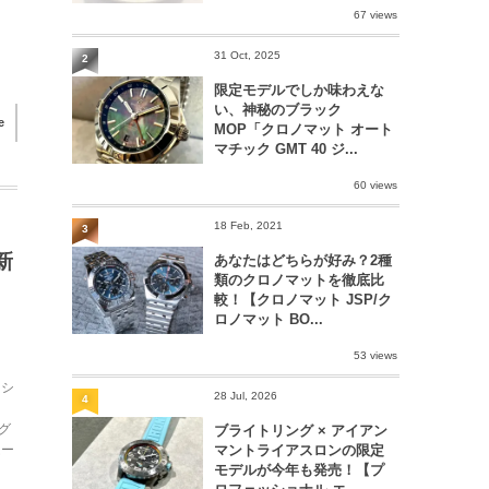
67 views
31 Oct, 2025
2
限定モデルでしか味わえな
い、神秘のブラック
e
MOP「クロノマット オート
マチック GMT 40 ジ...
60 views
18 Feb, 2021
3
新
あなたはどちらが好み？2種
類のクロノマットを徹底比
較！【クロノマット JSP/ク
ロノマット BO...
53 views
 シ
28 Jul, 2026
4
グ
ブライトリング × アイアン
マントライアスロンの限定
ムー
モデルが今年も発売！【プ