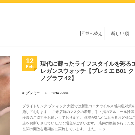
並べ替え
12
現代に蘇ったライフスタイルを彩る
Feb
レガンスウォッチ【プレミエ B01 ク
ノグラフ 42】
プレミエ
3634 views
ブライトリング ブティック 大阪では新型コロナウイルス感染症対策
施しております。 ご来店時のマスクの着用、手・指のアルコール除菌
検温のご協力をお願いしております。 体温が37.5°以上あるお客様は
店をお断りさせていただく場合がございます。 店内の換気を行うため
玄関の開放を定期的に実施しています。 また、スタ...