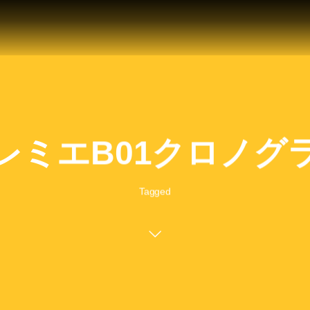
レミエB01クロノグ
Tagged