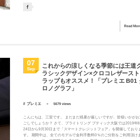
Read Mor
07
これからの涼しくなる季節には王道
Sep
ラシックデザイン×クロコレザースト
ラップもオススメ！「プレミエ B01 
ロノグラフ」
プレミエ
5679 views
こんにちは、三室です。 まだまだ残暑が厳しいですが、皆様いかがお
ごしでしょうか？ さて、ブライトリング ブティック大阪では2019年
24日から9月30日まで「スマートクレジットフェア」を開催しており
す。 期間中は、全てのモデルで金利手数料0％のご分割をご利用頂け