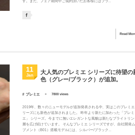
す。また、フェア期間中ご成約頂いたお客様にはブラ...
Read Mor
11
大人気のプレミエ シリーズに待望の
Jan
色（グレー/ブラック）が追加。
プレミエ
7800 views
2019年、数々のニューモデルが追加発表される中、実はこのプレミエ
リーズにも新色が追加されました。 昨年より新たに加わった「プレミ
エ」 シリーズ。今までに無いエレガントな風貌は新たなブライトリン
層を広げ続けています。 そんなプレミエ シリーズですが、自社開発
ブメント（B01）搭載モデルには、シルバー/ブラック...