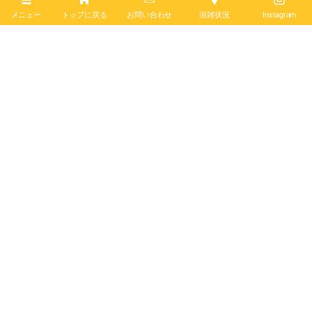
3854 views
11
Apr.
,
2021
メニュー
トップに戻る
お問い合わせ
混雑状況
Instagram
オンライン接客はじめました
お申し込みはこちら
TOP
© 2018 - 2026
ブライトリング ブティック大阪 公式ブログ