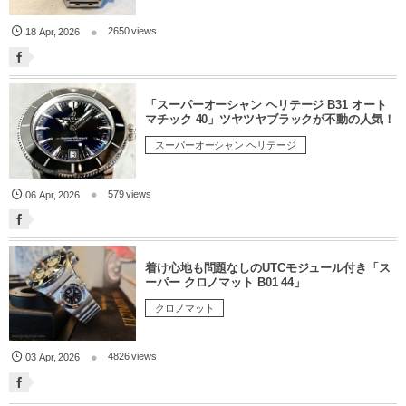
2650 views
18
Apr
,
2026
「スーパーオーシャン ヘリテージ B31 オート
マチック 40」ツヤツヤブラックが不動の人気！
スーパーオーシャン ヘリテージ
579 views
06
Apr
,
2026
着け心地も問題なしのUTCモジュール付き「ス
ーパー クロノマット B01 44」
クロノマット
4826 views
03
Apr
,
2026