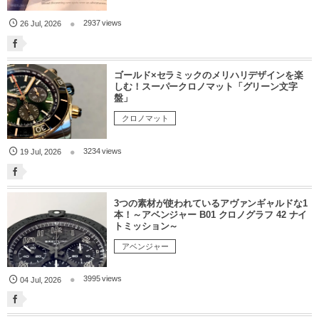
2937 views
26
Jul
,
2026
ゴールド×セラミックのメリハリデザインを楽
しむ！スーパークロノマット「グリーン文字
盤」
クロノマット
3234 views
19
Jul
,
2026
3つの素材が使われているアヴァンギャルドな1
本！～アベンジャー B01 クロノグラフ 42 ナイ
トミッション～
アベンジャー
3995 views
04
Jul
,
2026