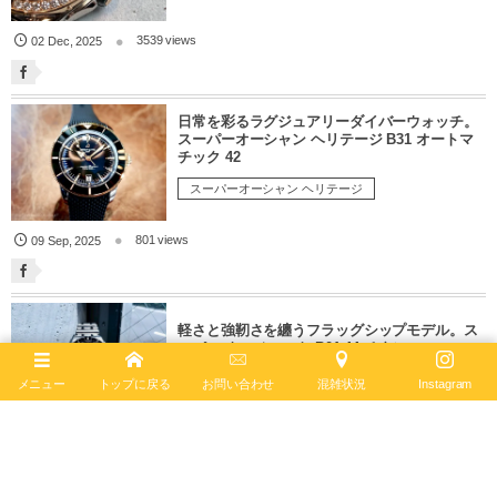
3539 views
02
Dec
,
2025
日常を彩るラグジュアリーダイバーウォッチ。
スーパーオーシャン ヘリテージ B31 オートマ
チック 42
スーパーオーシャン ヘリテージ
801 views
09
Sep
,
2025
軽さと強靭さを纏うフラッグシップモデル。ス
ーパー クロノマット B01 44 チタン
クロノマット
メニュー
トップに戻る
お問い合わせ
混雑状況
Instagram
1036 views
02
Sep
,
2025