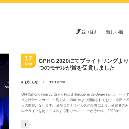
並べ替え
17
GPHG 2020にてブライトリングより
Nov
つのモデルが賞を受賞しました
お知らせ
3361 views
GPHG(Fondation du Grand Prix d'Horlogerie de Genève)とは、一言
うと時計のアカデミー賞です。 2001年より開催されており、今回で2
目の開催となります。 新型コロナウイルスの影響により、受賞者のみ
集めライブを使って放送する形でセレモニーが行われ、 2020年1...