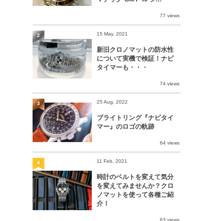
77 views
15 May, 2021
2
新旧クロノマットの防水性
について実機で検証！ナビ
タイマーも・・・
74 views
25 Aug, 2022
3
ブライトリング『ナビタイ
マー』のロゴの軌跡
64 views
11 Feb, 2021
4
時計のベルトを変えて気分
を変えてみませんか？クロ
ノマットを使って各種ご紹
介！
63 views