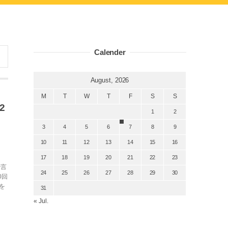
Calender
August, 2026
M
T
W
T
F
S
S
2
1
2
3
4
5
6
7
8
9
10
11
12
13
14
15
16
17
18
19
20
21
22
23
で言
24
25
26
27
28
29
30
0回
を
31
« Jul.