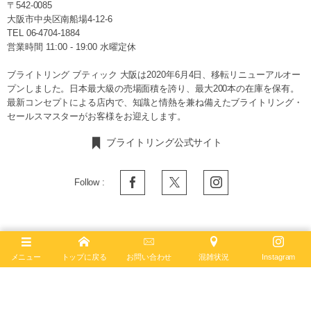
〒542-0085
大阪市中央区南船場4-12-6
TEL
06-4704-1884
営業時間 11:00 - 19:00 水曜定休
ブライトリング ブティック 大阪は2020年6月4日、移転リニューアルオー
プンしました。日本最大級の売場面積を誇り、最大200本の在庫を保有。
最新コンセプトによる店内で、知識と情熱を兼ね備えたブライトリング・
セールスマスターがお客様をお迎えします。
ブライトリング公式サイト
Follow :
最新記事
メニュー
トップに戻る
お問い合わせ
混雑状況
Instagram
2026年7月28日
ブライトリング × アイアンマントライアスロンの
限定モデルが今年も発売！【プロフェッショナル