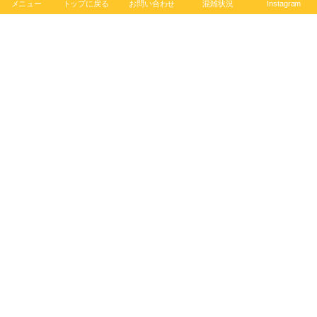
メニュー
トップに戻る
お問い合わせ
混雑状況
Instagram
クロノマット
レッドブル・エアレース観戦チケット提示で先着
50名様にブライトリング・キャップをプレゼン
ト！
クロノマット
【ブライトリング フェスタ 2025】開催中の今手に
入れるべき時計ベスト3！
クロノマット
【6月29日（土）営業時間変更のお知らせ】ブライ
トリング ブティック 大阪
お知らせ
ブライトリングのダイバーズはこのデザインから【スーパ
ーオーシャン ヘリテージ】