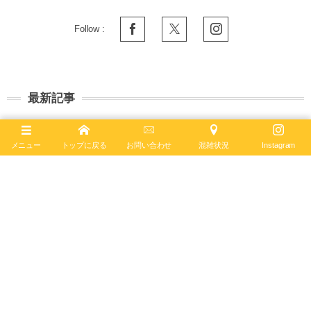
Follow :
最新記事
2026年8月7日
ナビタイマー オートマチック GMT 41
メニュー
トップに戻る
お問い合わせ
混雑状況
Instagram
A32310211G1A1 ― 伝統のパイロットウォッチ
に...
ナビタイマー
2026年7月28日
ブライトリング × アイアンマントライアスロンの
限定モデルが今年も発売！【プロフェッショナル
エンデュ...
プロフェッショナル
2026年7月26日
見た目◎中身◎の最強ダイバーズ「スーパーオーシ