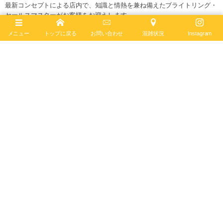
最新コンセプトによる店内で、知識と情熱を兼ね備えたブライトリング・
セールスマスターがお客様をお迎えします。
ブライトリング公式サイト
メニュー
トップに戻る
お問い合わせ
混雑状況
Instagram
Follow :
最新記事
2026年8月7日
ナビタイマー オートマチック GMT 41
A32310211G1A1 ― 伝統のパイロットウォッチ
に...
ナビタイマー
2026年7月28日
ブライトリング × アイアンマントライアスロンの
限定モデルが今年も発売！【プロフェッショナル
エンデュ...