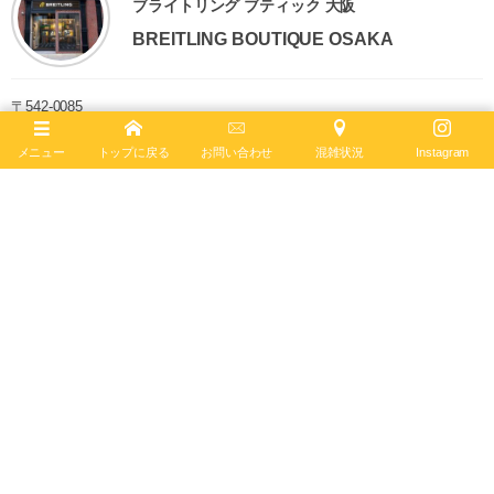
ブライトリング ブティック 大阪
BREITLING BOUTIQUE OSAKA
〒542-0085
大阪市中央区南船場4-12-6
TEL
06-4704-1884
メニュー
トップに戻る
お問い合わせ
混雑状況
Instagram
営業時間 11:00 - 19:00 水曜定休
ブライトリング ブティック 大阪は2020年6月4日、移転リニューアルオー
プンしました。日本最大級の売場面積を誇り、最大200本の在庫を保有。
最新コンセプトによる店内で、知識と情熱を兼ね備えたブライトリング・
セールスマスターがお客様をお迎えします。
ブライトリング公式サイト
Follow :