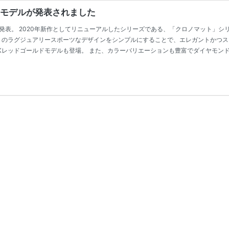
スモデルが発表されました
発表。 2020年新作としてリニューアルしたシリーズである、「クロノマット」シ
ット」のラグジュアリースポーツなデザインをシンプルにすることで、エレガントかつ
8Kレッドゴールドモデルも登場。 また、カラーバリエーションも豊富でダイヤモン